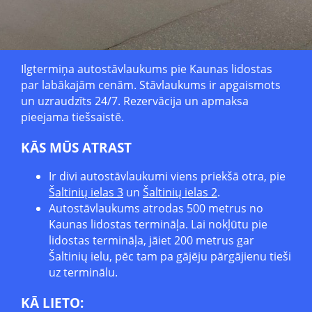
Ilgtermiņa autostāvlaukums pie Kaunas lidostas
par labākajām cenām. Stāvlaukums ir apgaismots
un uzraudzīts 24/7. Rezervācija un apmaksa
pieejama tiešsaistē.
KĀS MŪS ATRAST
Ir divi autostāvlaukumi viens priekšā otra, pie
Šaltinių ielas 3
un
Šaltinių ielas 2
.
Autostāvlaukums atrodas 500 metrus no
Kaunas lidostas termināļa. Lai nokļūtu pie
lidostas termināļa, jāiet 200 metrus gar
Šaltinių ielu, pēc tam pa gājēju pārgājienu tieši
uz terminālu.
KĀ LIETO: