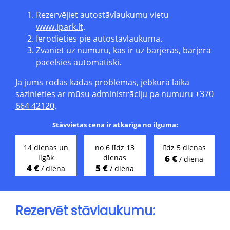
Rezervējiet autostāvlaukumu vietu
www.ipark.lt
.
Ierodieties pie autostāvlaukuma.
Zvaniet uz numuru, kas ir uz barjeras, barjera
pacelsies automātiski.
Ja jums rodas kādas problēmas, jebkurā laikā
sazinieties ar mūsu administrāciju pa numuru
+370
664 42120
.
Stāvvietas cena ir atkarīga no ilguma:
14 dienas un
no 6 līdz 13
līdz 5 dienas
ilgāk
dienas
6 €
/ diena
4 €
5 €
/ diena
/ diena
Rezervēt stāvlaukumu: